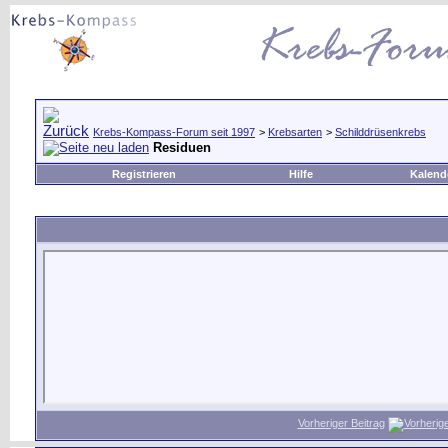
Krebs-Kompass-Forum seit 1997
>
Krebsarten
>
Schilddrüsenkrebs
Residuen
Registrieren
Hilfe
Kalend
Vorheriger Beitrag