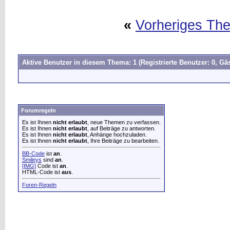
«
Vorheriges Th
Aktive Benutzer in diesem Thema: 1
(Registrierte Benutzer: 0, Gäs
Forumregeln
Es ist Ihnen
nicht erlaubt
, neue Themen zu verfassen.
Es ist Ihnen
nicht erlaubt
, auf Beiträge zu antworten.
Es ist Ihnen
nicht erlaubt
, Anhänge hochzuladen.
Es ist Ihnen
nicht erlaubt
, Ihre Beiträge zu bearbeiten.
BB-Code
ist
an
.
Smileys
sind
an
.
[IMG]
Code ist
an
.
HTML-Code ist
aus
.
Foren-Regeln