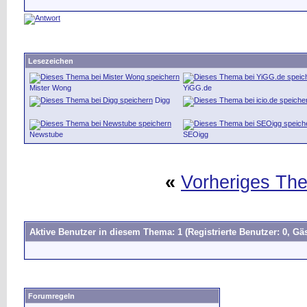
Lesezeichen
Mister Wong
YiGG.de
Digg
Newstube
SEOigg
«
Vorheriges Th
Aktive Benutzer in diesem Thema: 1
(Registrierte Benutzer: 0, Gäs
Forumregeln