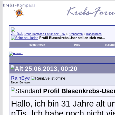
Krebs-Kompass-Forum seit 1997
>
Krebsarten
>
Blasenkrebs
Profil Blasenkrebs-User stellen sich vor...
Registrieren
Hilfe
Kalend
25.06.2013, 00:20
RainEye
Neuer Benutzer
Profil Blasenkrebs-User 
Hallo, ich bin 31 Jahre alt 
pTis. Ich habe noch nicht vi