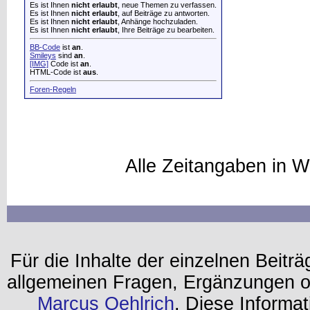
Es ist Ihnen
nicht erlaubt
, neue Themen zu verfassen.
Es ist Ihnen
nicht erlaubt
, auf Beiträge zu antworten.
Es ist Ihnen
nicht erlaubt
, Anhänge hochzuladen.
Es ist Ihnen
nicht erlaubt
, Ihre Beiträge zu bearbeiten.
BB-Code
ist
an
.
Smileys
sind
an
.
[IMG]
Code ist
an
.
HTML-Code ist
aus
.
Foren-Regeln
Alle Zeitangaben in W
Für die Inhalte der einzelnen Beiträg
allgemeinen Fragen, Ergänzungen o
Marcus Oehlrich
. Diese Informa