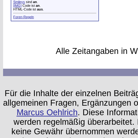
Smileys
sind
an
.
[IMG]
Code ist
an
.
HTML-Code ist
aus
.
Foren-Regeln
Alle Zeitangaben in W
Für die Inhalte der einzelnen Beiträg
allgemeinen Fragen, Ergänzungen o
Marcus Oehlrich
. Diese Informa
werden regelmäßig überarbeitet. 
keine Gewähr übernommen werden.