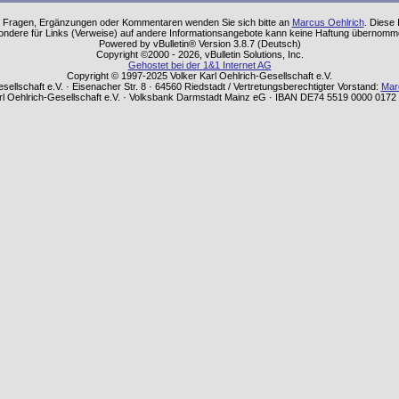
einen Fragen, Ergänzungen oder Kommentaren wenden Sie sich bitte an
Marcus Oehlrich
. Diese
sondere für Links (Verweise) auf andere Informationsangebote kann keine Haftung übernom
Powered by vBulletin® Version 3.8.7 (Deutsch)
Copyright ©2000 - 2026, vBulletin Solutions, Inc.
Gehostet bei der 1&1 Internet AG
Copyright © 1997-2025 Volker Karl Oehlrich-Gesellschaft e.V.
sellschaft e.V. · Eisenacher Str. 8 · 64560 Riedstadt / Vertretungsberechtigter Vorstand:
Mar
rl Oehlrich-Gesellschaft e.V. · Volksbank Darmstadt Mainz eG · IBAN DE74 5519 0000 01