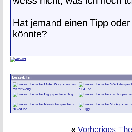
weiss nicht, was ich noch t
Hat jemand einen Tipp oder
könnte?
Lesezeichen
Mister Wong
YiGG.de
Digg
Newstube
SEOigg
«
Vorheriges Th