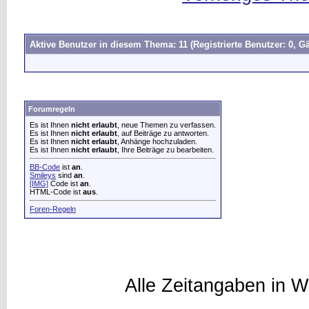
Aktive Benutzer in diesem Thema: 11
(Registrierte Benutzer: 0, Gä
Forumregeln
Es ist Ihnen
nicht erlaubt
, neue Themen zu verfassen.
Es ist Ihnen
nicht erlaubt
, auf Beiträge zu antworten.
Es ist Ihnen
nicht erlaubt
, Anhänge hochzuladen.
Es ist Ihnen
nicht erlaubt
, Ihre Beiträge zu bearbeiten.
BB-Code
ist
an
.
Smileys
sind
an
.
[IMG]
Code ist
an
.
HTML-Code ist
aus
.
Foren-Regeln
Alle Zeitangaben in W