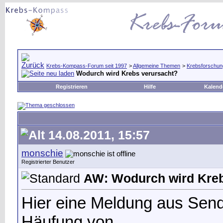
Krebs-Kompass-Forum seit 1997
>
Allgemeine Themen
>
Krebsforschun
Wodurch wird Krebs verursacht?
Registrieren
Hilfe
Kalend
14.08.2011, 15:57
monschie
Registrierter Benutzer
AW: Wodurch wird Kreb
Hier eine Meldung aus Senda
Häufung von