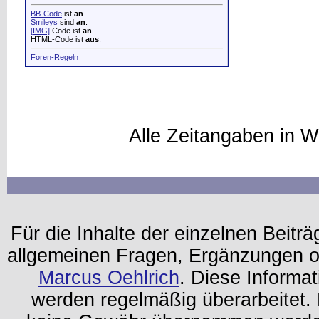
BB-Code
ist
an
.
Smileys
sind
an
.
[IMG]
Code ist
an
.
HTML-Code ist
aus
.
Foren-Regeln
Alle Zeitangaben in W
Für die Inhalte der einzelnen Beiträg
allgemeinen Fragen, Ergänzungen o
Marcus Oehlrich
. Diese Informa
werden regelmäßig überarbeitet. 