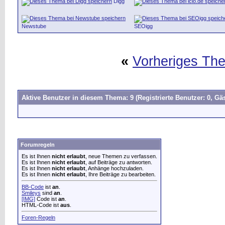
Digg
Newstube
SEOigg
«
Vorheriges Th
Aktive Benutzer in diesem Thema: 9
(Registrierte Benutzer: 0, Gäs
Forumregeln
Es ist Ihnen
nicht erlaubt
, neue Themen zu verfassen.
Es ist Ihnen
nicht erlaubt
, auf Beiträge zu antworten.
Es ist Ihnen
nicht erlaubt
, Anhänge hochzuladen.
Es ist Ihnen
nicht erlaubt
, Ihre Beiträge zu bearbeiten.
BB-Code
ist
an
.
Smileys
sind
an
.
[IMG]
Code ist
an
.
HTML-Code ist
aus
.
Foren-Regeln