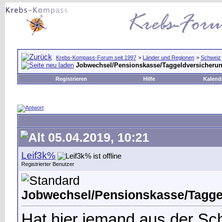
Krebs-Kompass-Forum seit 1997
>
Länder und Regionen
>
Schweiz
Jobwechsel/Pensionskasse/Taggeldversicherun
Registrieren
Hilfe
Kalend
05.04.2019, 10:21
Leif3k%
Registrierter Benutzer
Jobwechsel/Pensionskasse/Tagge
Hat hier jemand aus der S