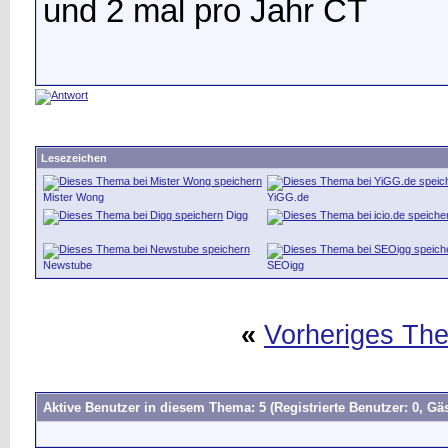
und 2 mal pro Jahr CT
Lesezeichen
Mister Wong
YiGG.de
Digg
Newstube
SEOigg
«
Vorheriges Th
Aktive Benutzer in diesem Thema: 5
(Registrierte Benutzer: 0, Gäs