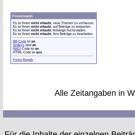
Forumregeln
Es ist Ihnen
nicht erlaubt
, neue Themen zu verfassen.
Es ist Ihnen
nicht erlaubt
, auf Beiträge zu antworten.
Es ist Ihnen
nicht erlaubt
, Anhänge hochzuladen.
Es ist Ihnen
nicht erlaubt
, Ihre Beiträge zu bearbeiten.
BB-Code
ist
an
.
Smileys
sind
an
.
[IMG]
Code ist
an
.
HTML-Code ist
aus
.
Foren-Regeln
Alle Zeitangaben in W
Für die Inhalte der einzelnen Beiträg