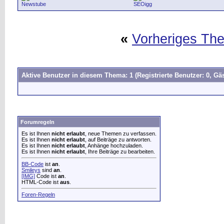
Newstube
SEOigg
«
Vorheriges Th
Aktive Benutzer in diesem Thema: 1
(Registrierte Benutzer: 0, Gäs
Forumregeln
Es ist Ihnen
nicht erlaubt
, neue Themen zu verfassen.
Es ist Ihnen
nicht erlaubt
, auf Beiträge zu antworten.
Es ist Ihnen
nicht erlaubt
, Anhänge hochzuladen.
Es ist Ihnen
nicht erlaubt
, Ihre Beiträge zu bearbeiten.
BB-Code
ist
an
.
Smileys
sind
an
.
[IMG]
Code ist
an
.
HTML-Code ist
aus
.
Foren-Regeln