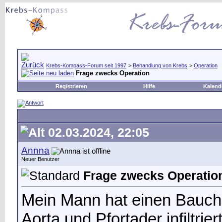
Krebs-Kompass-Forum seit 1997
>
Behandlung von Krebs
>
Operation
Frage zwecks Operation
Registrieren
Hilfe
Kalend
02.03.2024, 22:05
Annna
Neuer Benutzer
Frage zwecks Operatio
Mein Mann hat einen Bauchs
Aorta und Pfortader infiltrie