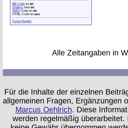
BB-Code
ist
an
.
Smileys
sind
an
.
[IMG]
Code ist
an
.
HTML-Code ist
aus
.
Foren-Regeln
Alle Zeitangaben in W
Für die Inhalte der einzelnen Beiträg
allgemeinen Fragen, Ergänzungen o
Marcus Oehlrich
. Diese Informa
werden regelmäßig überarbeitet. 
keine Gewähr übernommen werden.