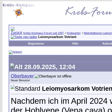
Krebs-Kompass-Forum seit 1997
>
Krebsarten
>
Weichteiltumor/-sarko
Leiomyosarkom Votrient
Registrieren
Hilfe
Kalend
28.09.2025, 12:04
Oberbayer
Neuer Benutzer
Leiomyosarkom Votrien
Nachdem ich im April 2024
der Hohlvene (Vena cava) o