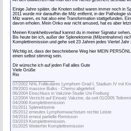
Einige Jahre später, die Knoten selbst waren immer noch in 
2011 wurde mir daraufhin die Milz entfernt, in der Pathologie
Milz waren, es hat also eine Transformation stattgefunden. Ei
davon erholen. Mein Onko war nicht amused, hat es aber letzt
Meinen Krankheitsverlauf kannst du in meiner Signatur sehen
Bis heute bin ich, außer der Splenektomie (Milzentnahme) nich
Komplettremission und gehe seit 23 Jahren jedes Viertel Jah
Wichtig ist, dass der beschriebene Weg hier MEIN PERSÖNL
einen selbst stimmig sein.
Dir wünsche ich auf jeden Fall alles Gute
Viele Grüße
Rio
__________________
07/2002 NHL Follikuläres Lymphom Grad I, Stadium IV mit Kno
09/2003 massive Bulks - Chemo abgelehnt
06/2004 Einschluss in Vakzine-Studie Uni Freiburg
12/2004 Verzicht auf Einsatz Vakzine, da seit 01/2005 Teilrem
04/2006 Komplettremission
01/2011 Splenektomie
05/2012 erneutes Lymphomwachstum rechte Leiste
04/2016 erneut partielle Remisson
03/2019 Komplettremission.
01/2025 Weiterhin Komplettremission