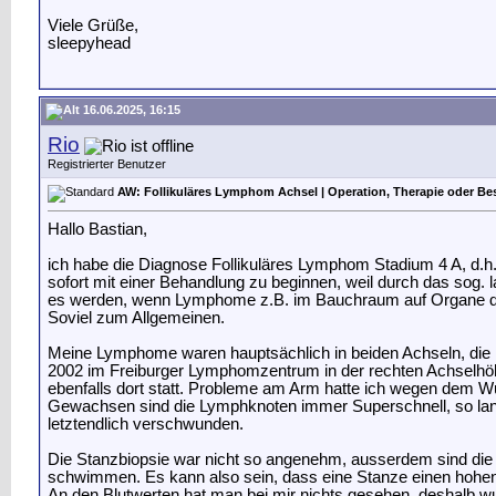
Viele Grüße,
sleepyhead
16.06.2025, 16:15
Rio
Registrierter Benutzer
AW: Follikuläres Lymphom Achsel | Operation, Therapie oder Be
Hallo Bastian,
ich habe die Diagnose Follikuläres Lymphom Stadium 4 A, d.h
sofort mit einer Behandlung zu beginnen, weil durch das sog
es werden, wenn Lymphome z.B. im Bauchraum auf Organe dr
Soviel zum Allgemeinen.
Meine Lymphome waren hauptsächlich in beiden Achseln, die
2002 im Freiburger Lymphomzentrum in der rechten Achselh
ebenfalls dort statt. Probleme am Arm hatte ich wegen dem Wü
Gewachsen sind die Lymphknoten immer Superschnell, so lange,
letztendlich verschwunden.
Die Stanzbiopsie war nicht so angenehm, ausserdem sind die 
schwimmen. Es kann also sein, dass eine Stanze einen hohen A
An den Blutwerten hat man bei mir nichts gesehen, deshalb wu