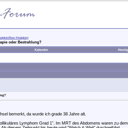
dgkin/Non-Hodgkin)
rapie oder Bestrahlung?
Kalender
Heutig
ung?
hsel bemerkt, da wurde ich grade 38 Jahre alt.
ollikuläres Lymphom Grad 1". Im MRT des Abdomens waren zu dem Z
 Ab diesem Zeitpunkt bis heute wird "Watch & Wait" durchgeführt.