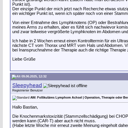
Punkt ist).
Der einzige Punkt der mich jetzt nach Recherche etwas stutz
ein wichtiger Punkt ist, wenn ich später noch von einer Stam
Von einer Entnahme des Lymphknotens (OP) oder Bestrahlung 
meines Arms zu erhalten, aber es fühlt sich nachwievor komisc
und zwar teilweise vergrößerte Lymphknoten im Abdomen und a
Ich habe in 2 Wochen erneut einen Kontrolltermin für ein Ultr
nächste CT vom Thorax und MRT vom Hals und Abdomen. Viell
bei Inanspruchnahme der Therapie auch die richtige Therapi
Liebe Grüße
09.06.2025, 12:32
Sleepyhead
Registrierter Benutzer
AW: Follikuläres Lymphom Achsel | Operation, Therapie oder Be
Hallo Bastian,
Die Knochenmarkstoxizität (Stammzellschädigung) bei CHOP od
werden kann (CAR-T) aber auch nicht muss.
(Habe letzte Woche mir erneut zweite Meinung eingeholt daher 