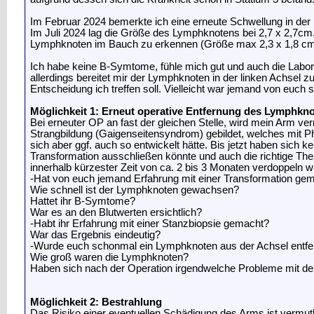
Im Februar 2024 bemerkte ich eine erneute Schwellung in der 
Im Juli 2024 lag die Größe des Lymphknotens bei 2,7 x 2,7cm
Lymphknoten im Bauch zu erkennen (Größe max 2,3 x 1,8 cm
Ich habe keine B-Symtome, fühle mich gut und auch die Laborw
allerdings bereitet mir der Lymphknoten in der linken Achsel
Entscheidung ich treffen soll. Vielleicht war jemand von euch 
Möglichkeit 1: Erneut operative Entfernung des Lymphkn
Bei erneuter OP an fast der gleichen Stelle, wird mein Arm ve
Strangbildung (Gaigenseitensyndrom) gebildet, welches mit Ph
sich aber ggf. auch so entwickelt hätte. Bis jetzt haben sich 
Transformation ausschließen könnte und auch die richtige Ther
innerhalb kürzester Zeit von ca. 2 bis 3 Monaten verdoppeln w
-Hat von euch jemand Erfahrung mit einer Transformation ge
Wie schnell ist der Lymphknoten gewachsen?
Hattet ihr B-Symtome?
War es an den Blutwerten ersichtlich?
-Habt ihr Erfahrung mit einer Stanzbiopsie gemacht?
War das Ergebnis eindeutig?
-Wurde euch schonmal ein Lymphknoten aus der Achsel entfe
Wie groß waren die Lymphknoten?
Haben sich nach der Operation irgendwelche Probleme mit 
Möglichkeit 2: Bestrahlung
Das Risiko einer eventuellen Schädigung des Arms ist vermutli