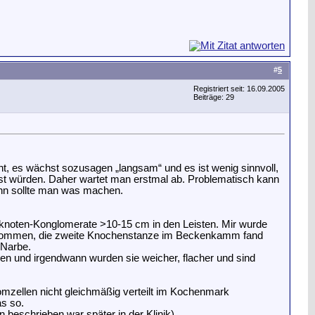
#
5
Registriert seit: 16.09.2005
Beiträge: 29
t, es wächst sozusagen „langsam“ und es ist wenig sinnvoll,
sst würden. Daher wartet man erstmal ab. Problematisch kann
nn sollte man was machen.
knoten-Konglomerate >10-15 cm in den Leisten. Mir wurde
ntnommen, die zweite Knochenstanze im Beckenkamm fand
 Narbe.
ben und irgendwann wurden sie weicher, flacher und sind
mzellen nicht gleichmäßig verteilt im Kochenmark
as so.
beschrieben war später in der Klinik).