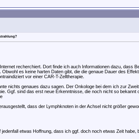
strahlung?
nternet recherchiert. Dort finde ich auch Informationen dazu, dass B
bwohl es keine harten Daten gibt, die die genaue Dauer des Effekts
raindiziert vor einer CAR-T-Zelltherapie.
nte nichts genaues dazu sagen. Der Onkologe bei dem ich zur Zweit
. Ggf. sind das erst neue Erkenntnisse, die noch nicht so bekannt ode
ge
rausgestellt, dass der Lymphknoten in der Achsel nicht größer geword
 jedenfall etwas Hoffnung, dass ich ggf. doch noch etwas Zeit habe, b