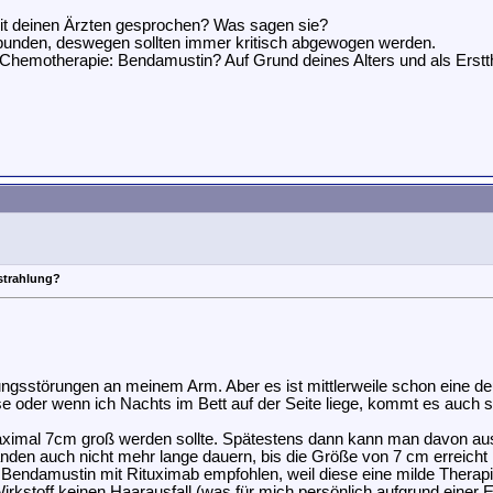
mit deinen Ärzten gesprochen? Was sagen sie?
rbunden, deswegen sollten immer kritisch abgewogen werden.
ei Chemotherapie: Bendamustin? Auf Grund deines Alters und als Erst
strahlung?
gsstörungen an meinem Arm. Aber es ist mittlerweile schon eine deu
 oder wenn ich Nachts im Bett auf der Seite liege, kommt es auch sch
ximal 7cm groß werden sollte. Spätestens dann kann man davon aus
nden auch nicht mehr lange dauern, bis die Größe von 7 cm erreicht is
Bendamustin mit Rituximab empfohlen, weil diese eine milde Therapief
stoff keinen Haarausfall (was für mich persönlich aufgrund einer E