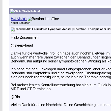
17.06.2025, 21:18
Bastian
Neuer Benutzer
AW: Follikuläres Lymphom Achsel | Operation, Therapie oder Be
Hallo Zusammen
@sleepyhead
Danke für die wertvolle Info
. Ich habe auch nochmal etwas im I
auch wenn mehrere Jahre zwischen den Behandlungen liegen. O
Bendamustin aufgrund seiner lymphotoxischen Wirkung als kont
Ich habe meinen Onkologen darauf angesprochen, aber er kon
Bendamustin empfohlen und eine zweijährige Erhaltungstherapie
sich das noch rechtzeitig klärt, bevor ich eine Therapie benöti
Bei meiner letzten Kontrolluntersuchung hat sich zum Glück he
MRT und CT Termine ab.
@Rio
Vielen Dank für deine Nachricht
Deine Geschichte gibt mir auf