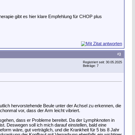
therapie gibt es hier klare Empfehlung für CHOP plus
#
3
Registriert seit: 30.05.2025
Beiträge: 7
tlich hervorstehende Beule unter der Achsel zu erkennen, die
onmal vor, dass der Arm leicht vibriert.
gehen, dass er Probleme bereitet. Da der Lymphknoten in
t. Deswegen soll ich mich darauf einstellen, bald eine
orm wäre, gut verträglich, und die Krankheit für 5 bis 8 Jahr
rkrankung der Kopfhaut mit Vernarbung ebenfalls ein wichtiger