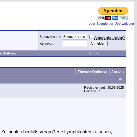
oder Spende per Überweisung
Benutzername
Angemeldet bleiben?
Kennwort
e Beiträge
Suchen
Themen-Optionen
Ansicht
#
1
Registriert seit: 30.05.2025
Beiträge: 7
eitpunkt ebenfalls vergrößerte Lymphknoten zu sehen,