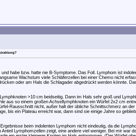
strahlung?
. und habe bzw. hatte nie B-Symptome. Das Foll. Lymphom ist indolen
. langsame Wachstum viele Schläferzellen bei einer Chemo nicht erfa
ücken oder am Hals die Schlagader abgedrückt werden könnte. Da
 Lymphknoten >10 cm beidseitig. Dann im Hals sehr groß und Lymph
öhle aus so einem großen Achsellymphknoten ein Würfel 2x2 cm e
rfel-Rausschnitt nicht, außer halt der übliche Schnittschmerz an der
 bis ein Plateau erreicht war, dann sind sie einige Jahre so geblie
Ergebnisse beim indolenten Lymphom nicht eindeutig, da die Lympho
nteil Lymphomzellen zeigt, eine andere viel weniger. Bei mir war d
rde ein erster kleinerer Knoten im Hals entnommen. (Der Würfel oben 