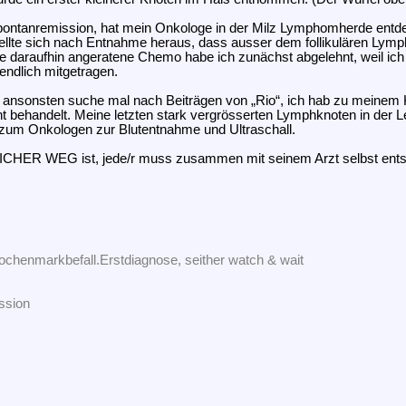
Spontanremission, hat mein Onkologe in der Milz Lymphomherde entde
 stellte sich nach Entnahme heraus, dass ausser dem follikulären Ly
ne daraufhin angeratene Chemo habe ich zunächst abgelehnt, weil ich 
endlich mitgetragen.
, ansonsten suche mal nach Beiträgen von „Rio“, ich hab zu meinem 
t behandelt. Meine letzten stark vergrösserten Lymphknoten in der Lei
r zum Onkologen zur Blutentnahme und Ultraschall.
ICHER WEG ist, jede/r muss zusammen mit seinem Arzt selbst ents
chenmarkbefall.Erstdiagnose, seither watch & wait
ission