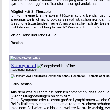
Lymphom oder ggf. eine Transformation gehandelt hat.
Möglichkeit 3: Therapie
Ich könnte eine Ersttherapie mit Rituximab und Bendamustin b
allerdings weiß ich nicht, ob das sinnvoll ist, schon jetzt da
Gesundheitszustandes meine Arms wahrscheinlich der Beste We
Habt ihr eine Empfehlung für mich? Was würdet ihr tun?
Vielen Dank und liebe Grüße,
Bastian
02.06.2025, 18:39
Sleepyhead
Registrierter Benutzer
AW: Follikuläres Lymphom Achsel | Operation, Therapie oder Be
Hallo Bastian,
Aus dem was du schreibst kann ich entnehmen, dass, den Leitli
Durchblutungsstörungen an dem Arm?
Ohne Symptome oder relevant großen Lymphknoten welche Orga
Bei follikulären Lymphom kann es durchaus zu einem schuba
In deinem Fall wäre, wie bis jetzt, weitere Kontrolle wichtig, ev