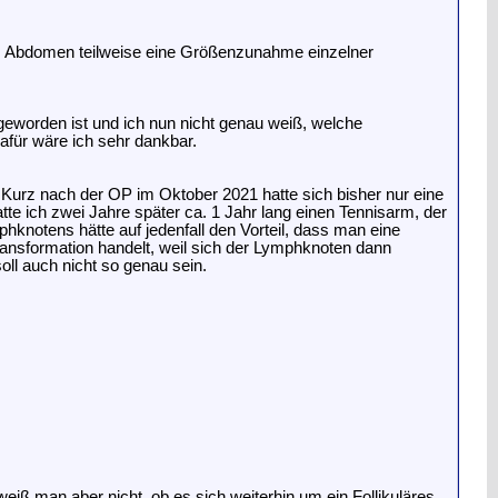
vom Abdomen teilweise eine Größenzunahme einzelner
geworden ist und ich nun nicht genau weiß, welche
Dafür wäre ich sehr dankbar.
. Kurz nach der OP im Oktober 2021 hatte sich bisher nur eine
te ich zwei Jahre später ca. 1 Jahr lang einen Tennisarm, der
phknotens hätte auf jedenfall den Vorteil, dass man eine
Transformation handelt, weil sich der Lymphknoten dann
oll auch nicht so genau sein.
eiß man aber nicht, ob es sich weiterhin um ein Follikuläres