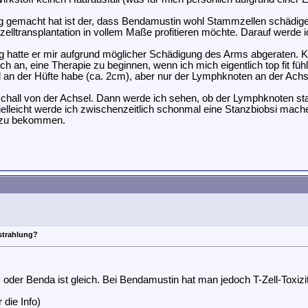
ig gemacht hat ist der, dass Bendamustin wohl Stammzellen schädige
mzelltransplantation in vollem Maße profitieren möchte. Darauf werde
hatte er mir aufgrund möglicher Schädigung des Arms abgeraten. K
h an, eine Therapie zu beginnen, wenn ich mich eigentlich top fit füh
n der Hüfte habe (ca. 2cm), aber nur der Lymphknoten an der Achsel
aschall von der Achsel. Dann werde ich sehen, ob der Lymphknoten sta
eicht werde ich zwischenzeitlich schonmal eine Stanzbiobsi mache
e zu bekommen.
strahlung?
er Benda ist gleich. Bei Bendamustin hat man jedoch T-Zell-Toxizit
die Info)