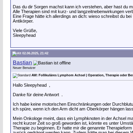
Das du dir Sorgen machst kann ich verstehen, aber hast du 
Alle Therapien sind mit kurz- und langzeitnebenwirkungen ve
Eine Frage hätte ich allerdings an dich: wieso schreibst du b
Antikörper.
Viele Grüße,
Sleepyhead
02.06.2025, 21:42
Bastian
Neuer Benutzer
AW: Follikuläres Lymphom Achsel | Operation, Therapie oder Be
Hallo Sleepyhead
,
Danke für deine Antwort
.
Ich habe keine motorischen Einschränkungen oder Durchblutun
ich spüre, wenn ich den Arm dicht am Oberkörper hängen lasse
Mein Onkologe meint, dass ein Lymphknoten in der Achsel ma
recht kurzer Zeit so groß geworden ist, könnte es unter Umstä
Therapie zu beginnen. Er hatte mir die genannte Therapieform 
zurück gedrängt werden kann. Zudem hätte man bei diesem Wirk