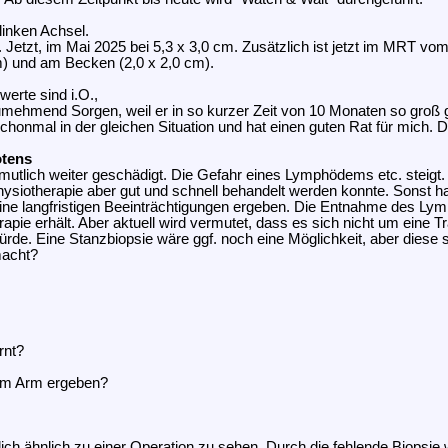
linken Achsel.
. Jetzt, im Mai 2025 bei 5,3 x 3,0 cm. Zusätzlich ist jetzt im MRT 
) und am Becken (2,0 x 2,0 cm).
erte sind i.O.,
 zumehmend Sorgen, weil er in so kurzer Zeit von 10 Monaten so groß 
schonmal in der gleichen Situation und hat einen guten Rat für mich. 
otens
rmutlich weiter geschädigt. Die Gefahr eines Lymphödems etc. steigt
ysiotherapie aber gut und schnell behandelt werden konnte. Sonst hat
keine langfristigen Beeinträchtigungen ergeben. Die Entnahme des Lym
apie erhält. Aber aktuell wird vermutet, dass es sich nicht um eine 
ürde. Eine Stanzbiopsie wäre ggf. noch eine Möglichkeit, aber diese s
macht?
rnt?
dem Arm ergeben?
ch ähnlich zu einer Operation zu sehen. Durch die fehlende Biopsie w