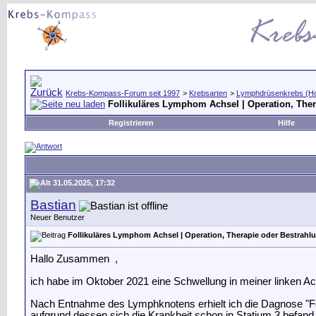
Krebs-Kompass-Forum seit 1997
>
Krebsarten
>
Lymphdrüsenkrebs (Ho
Follikuläres Lymphom Achsel | Operation, The
Registrieren
Hilfe
31.05.2025, 17:32
Bastian
Neuer Benutzer
Follikuläres Lymphom Achsel | Operation, Therapie oder Bestrahl
Hallo Zusammen
,
ich habe im Oktober 2021 eine Schwellung in meiner linken Ac
Nach Entnahme des Lymphknotens erhielt ich die Dagnose "F
aufgrund dessen sich die Krankheit schon in Statium 3 befand.