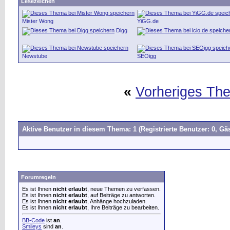
Lesezeichen
Mister Wong
YiGG.de
Digg
Newstube
SEOigg
«
Vorheriges Th
Aktive Benutzer in diesem Thema: 1
(Registrierte Benutzer: 0, Gäs
Forumregeln
Es ist Ihnen
nicht erlaubt
, neue Themen zu verfassen.
Es ist Ihnen
nicht erlaubt
, auf Beiträge zu antworten.
Es ist Ihnen
nicht erlaubt
, Anhänge hochzuladen.
Es ist Ihnen
nicht erlaubt
, Ihre Beiträge zu bearbeiten.
BB-Code
ist
an
.
Smileys
sind
an
.