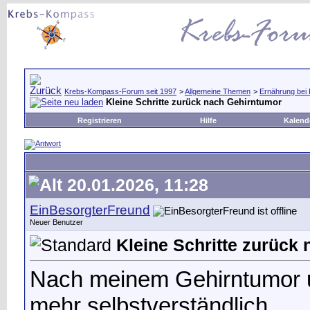
Krebs-Kompass-Forum seit 1997
>
Allgemeine Themen
>
Ernährung bei
Kleine Schritte zurück nach Gehirntumor
Registrieren
Hilfe
Kalend
20.01.2026, 11:28
EinBesorgterFreund
Neuer Benutzer
Kleine Schritte zurück
Nach meinem Gehirntumor u
mehr selbstverständlich.