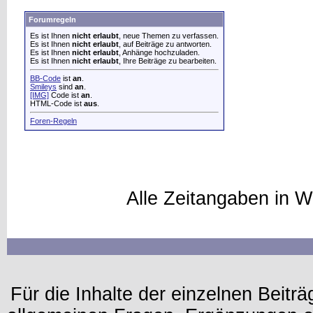
Forumregeln
Es ist Ihnen
nicht erlaubt
, neue Themen zu verfassen.
Es ist Ihnen
nicht erlaubt
, auf Beiträge zu antworten.
Es ist Ihnen
nicht erlaubt
, Anhänge hochzuladen.
Es ist Ihnen
nicht erlaubt
, Ihre Beiträge zu bearbeiten.
BB-Code
ist
an
.
Smileys
sind
an
.
[IMG]
Code ist
an
.
HTML-Code ist
aus
.
Foren-Regeln
Alle Zeitangaben in W
Für die Inhalte der einzelnen Beiträg