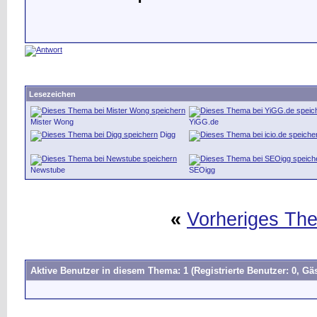
Lesezeichen
Mister Wong
YiGG.de
Digg
Newstube
SEOigg
«
Vorheriges Th
Aktive Benutzer in diesem Thema: 1
(Registrierte Benutzer: 0, Gäs