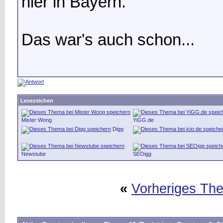
hier in Bayern.
Das war's auch schon...
Lesezeichen
Mister Wong
YiGG.de
Digg
Newstube
SEOigg
«
Vorheriges Th