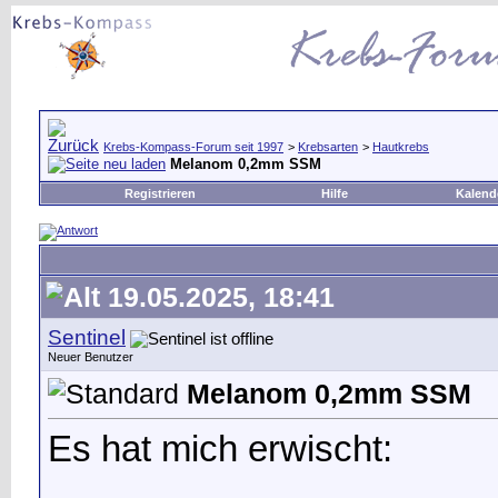
Krebs-Kompass-Forum seit 1997
>
Krebsarten
>
Hautkrebs
Melanom 0,2mm SSM
Registrieren
Hilfe
Kalend
19.05.2025, 18:41
Sentinel
Neuer Benutzer
Melanom 0,2mm SSM
Es hat mich erwischt: