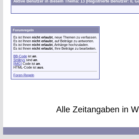
Aktive Benutzer in diesem Thema: 13
(Registrierte Benutzer: 0, Gä
Forumregeln
Es ist Ihnen
nicht erlaubt
, neue Themen zu verfassen.
Es ist Ihnen
nicht erlaubt
, auf Beiträge zu antworten.
Es ist Ihnen
nicht erlaubt
, Anhänge hochzuladen.
Es ist Ihnen
nicht erlaubt
, Ihre Beiträge zu bearbeiten.
BB-Code
ist
an
.
Smileys
sind
an
.
[IMG]
Code ist
an
.
HTML-Code ist
aus
.
Foren-Regeln
Alle Zeitangaben in W