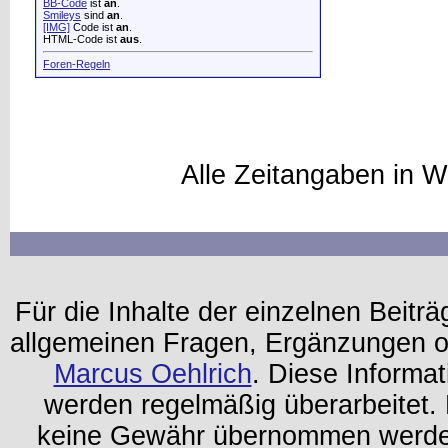
BB-Code
ist
an
.
Smileys
sind
an
.
[IMG]
Code ist
an
.
HTML-Code ist
aus
.
Foren-Regeln
Alle Zeitangaben in W
Für die Inhalte der einzelnen Beiträg
allgemeinen Fragen, Ergänzungen o
Marcus Oehlrich
. Diese Informa
werden regelmäßig überarbeitet. 
keine Gewähr übernommen werden.