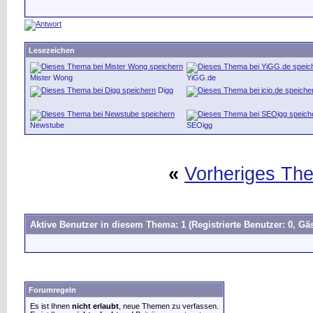
Lesezeichen
Mister Wong
YiGG.de
Digg
Newstube
SEOigg
«
Vorheriges Th
Aktive Benutzer in diesem Thema: 1
(Registrierte Benutzer: 0, Gäs
Forumregeln
Es ist Ihnen
nicht erlaubt
, neue Themen zu verfassen.