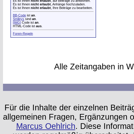
Es ist Ihnen
nicht erlaubt
, auf Beiträge zu antworten.
Es ist Ihnen
nicht erlaubt
, Anhänge hochzuladen.
Es ist Ihnen
nicht erlaubt
, Ihre Beiträge zu bearbeiten.
BB-Code
ist
an
.
Smileys
sind
an
.
[IMG]
Code ist
an
.
HTML-Code ist
aus
.
Foren-Regeln
Alle Zeitangaben in W
Für die Inhalte der einzelnen Beiträg
allgemeinen Fragen, Ergänzungen o
Marcus Oehlrich
. Diese Informa