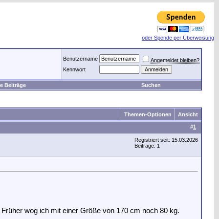
oder Spende per Überweisung
Benutzername
Angemeldet bleiben?
Kennwort
e Beiträge
Suchen
Themen-Optionen
Ansicht
#
1
Registriert seit: 15.03.2026
Beiträge: 1
x. Früher wog ich mit einer Größe von 170 cm noch 80 kg.