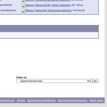
inkARENA
My Yahoo
StumbleUpon
Technorati
Gehe zu
bs-Kompass
-
Archiv
-
Datenschutzerklärung
-
Nutzungsbedingungen
-
Nach oben