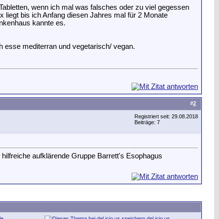
Tabletten, wenn ich mal was falsches oder zu viel gegessen
x liegt bis ich Anfang diesen Jahres mal für 2 Monate
ankenhaus kannte es.
h esse mediterran und vegetarisch/ vegan.
#
2
Registriert seit: 29.08.2018
Beiträge: 7
 hilfreiche aufklärende Gruppe Barrett's Esophagus
le
del.icio.us