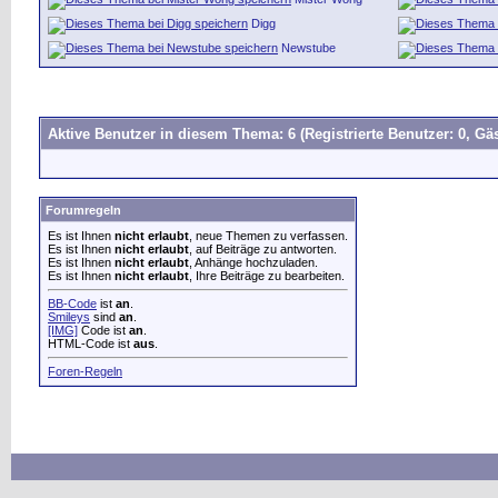
Digg
Newstube
Aktive Benutzer in diesem Thema: 6
(Registrierte Benutzer: 0, Gäs
Forumregeln
Es ist Ihnen
nicht erlaubt
, neue Themen zu verfassen.
Es ist Ihnen
nicht erlaubt
, auf Beiträge zu antworten.
Es ist Ihnen
nicht erlaubt
, Anhänge hochzuladen.
Es ist Ihnen
nicht erlaubt
, Ihre Beiträge zu bearbeiten.
BB-Code
ist
an
.
Smileys
sind
an
.
[IMG]
Code ist
an
.
HTML-Code ist
aus
.
Foren-Regeln