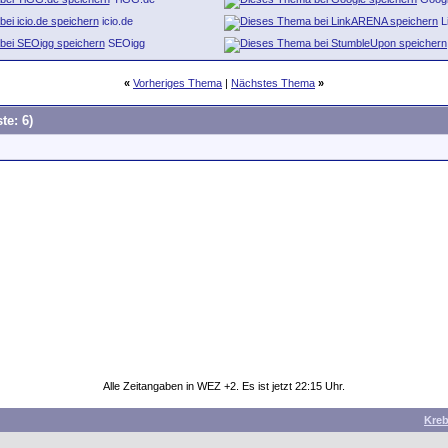
icio.de
L
SEOigg
«
Vorheriges Thema
|
Nächstes Thema
»
te: 6)
Alle Zeitangaben in WEZ +2. Es ist jetzt
22:15
Uhr.
Kre