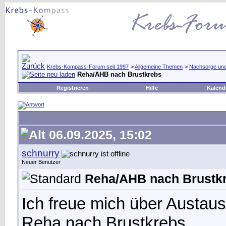
Krebs-Kompass-Forum seit 1997
>
Allgemeine Themen
>
Nachsorge und 
Reha/AHB nach Brustkrebs
Registrieren
Hilfe
Kalend
06.09.2025, 15:02
schnurry
Neuer Benutzer
Reha/AHB nach Brustk
Ich freue mich über Austa
Reha nach Brustkrebs.