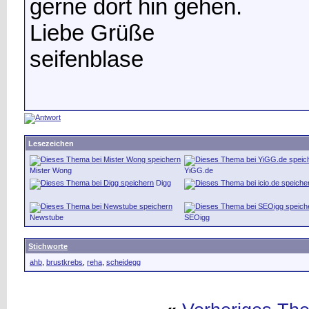
gerne dort hin gehen.
Liebe Grüße
seifenblase
Lesezeichen
Mister Wong
YiGG.de
Digg
Newstube
SEOigg
Stichworte
ahb
,
brustkrebs
,
reha
,
scheidegg