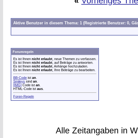
«
Vorheriges Th
Aktive Benutzer in diesem Thema: 1
(Registrierte Benutzer: 0, Gäs
Forumregeln
Es ist Ihnen
nicht erlaubt
, neue Themen zu verfassen.
Es ist Ihnen
nicht erlaubt
, auf Beiträge zu antworten.
Es ist Ihnen
nicht erlaubt
, Anhänge hochzuladen.
Es ist Ihnen
nicht erlaubt
, Ihre Beiträge zu bearbeiten.
BB-Code
ist
an
.
Smileys
sind
an
.
[IMG]
Code ist
an
.
HTML-Code ist
aus
.
Foren-Regeln
Alle Zeitangaben in W