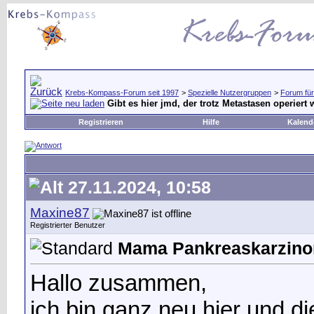
Krebs-Kompass-Forum seit 1997
>
Spezielle Nutzergruppen
>
Forum für
Gibt es hier jmd, der trotz Metastasen operiert 
Registrieren
Hilfe
Kalend
27.11.2024, 10:58
Maxine87
Registrierter Benutzer
Mama Pankreaskarzino
Hallo zusammen,
ich bin ganz neu hier und die