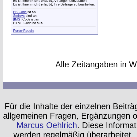
Es ist Ihnen
nicht erlaubt
, Anhänge hochzuladen.
Es ist Ihnen
nicht erlaubt
, Ihre Beiträge zu bearbeiten.
BB-Code
ist
an
.
Smileys
sind
an
.
[IMG]
Code ist
an
.
HTML-Code ist
aus
.
Foren-Regeln
Alle Zeitangaben in W
Für die Inhalte der einzelnen Beiträg
allgemeinen Fragen, Ergänzungen o
Marcus Oehlrich
. Diese Informa
werden regelmäßig überarbeitet. 