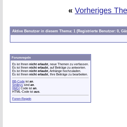
«
Vorheriges Th
Aktive Benutzer in diesem Thema: 1
(Registrierte Benutzer: 0, Gäs
Forumregeln
Es ist Ihnen
nicht erlaubt
, neue Themen zu verfassen.
Es ist Ihnen
nicht erlaubt
, auf Beiträge zu antworten.
Es ist Ihnen
nicht erlaubt
, Anhänge hochzuladen.
Es ist Ihnen
nicht erlaubt
, Ihre Beiträge zu bearbeiten.
BB-Code
ist
an
.
Smileys
sind
an
.
[IMG]
Code ist
an
.
HTML-Code ist
aus
.
Foren-Regeln