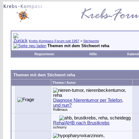
Krebs-Kompass-Forum seit 1997
>
Stichworte
Themen mit dem Stichwort
reha
Registrieren
Hilfe
Kalend
Themen mit dem Stichwort
reha
Thema / Autor
Diagnose Nierentumor per Telefon,
und nun?
Rollimaus
Reha/AHB nach Brustkrebs
schnurry