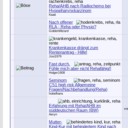
Reha/AHB nach Radiochemo bei
Hypopharynxkarzinom
Kaati
Nach offener
RLA - Reha oder Physio?
GoldenWizard
Krankenkasse drängt zum
Rentenantrag - Hilfe!
Josi1979
Fast durch.
Fühle mich aber nicht Rehafähig!!
Holger1908
Seminom
CS1 high risk Allgemeine
Fragen/Nachbehandlung(Reha)
hobelhans
Erfahrung mit Reha/AHB im
vo
süddeutschen Raum (BW)
Aeryn
Mutter-
Kind-Kur mit behindertem Kind nach