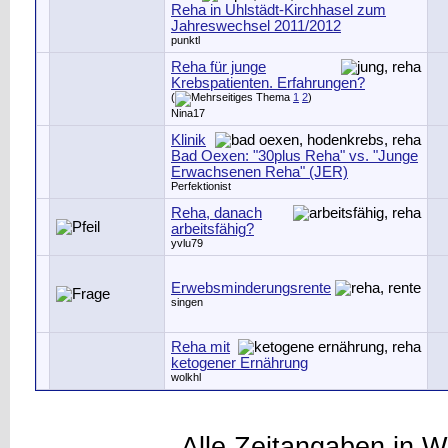
Reha in Uhlstädt-Kirchhasel zum
Jahreswechsel 2011/2012
punktl
Reha für junge
Krebspatienten. Erfahrungen?
(
1
2
)
Nina17
Klinik
Bad Oexen: "30plus Reha" vs. "Junge
Erwachsenen Reha" (JER)
Perfektionist
Reha, danach
arbeitsfähig?
yvlu79
Erwebsminderungsrente
singen
Reha mit
ketogener Ernährung
wolkhl
Alle Zeitangaben in W