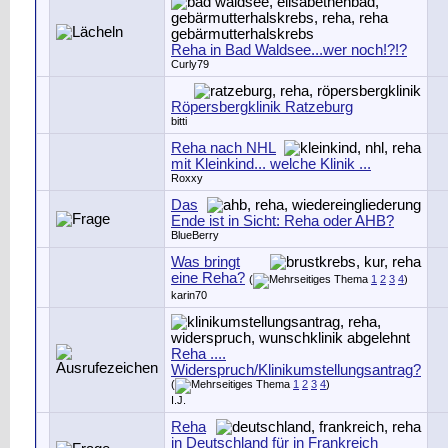
Reha in Bad Waldsee...wer noch!?!?
Curly79
Röpersbergklinik Ratzeburg
bitti
Reha nach NHL
mit Kleinkind... welche Klinik ...
Roxxy
Das
Ende ist in Sicht: Reha oder AHB?
BlueBerry
Was bringt
eine Reha?
(
1
2
3
4
)
karin70
Reha ....
Widerspruch/Klinikumstellungsantrag?
(
1
2
3
4
)
I.J.
Reha
in Deutschland für in Frankreich