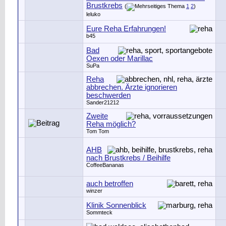
Brustkrebs
(
1
2
)
leluko
Eure Reha Erfahrungen!
b45
Bad
Oexen oder Marillac
SuPa
Reha
abbrechen. Ärzte ignorieren
beschwerden
Sander21212
Zweite
Reha möglich?
Tom Tom
AHB
nach Brustkrebs / Beihilfe
CoffeeBananas
auch betroffen
winzer
Klinik Sonnenblick
Sommteck