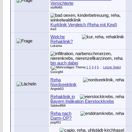
Versichterte
stoffel65
Kurklinik Vergleich (Reha mit Kind)
isa3
Welche
Rehaklinik?
Lukama
bin auch dabei
(
1
2
3
4
5
...
Letzte Seite
)
Georg84
Reha
Nordseeklinik
Angela53
Rehaklinik in
Bayern Indikation Eierstockkrebs
SabineB66
Reha nach
Darm-OP?
pog451