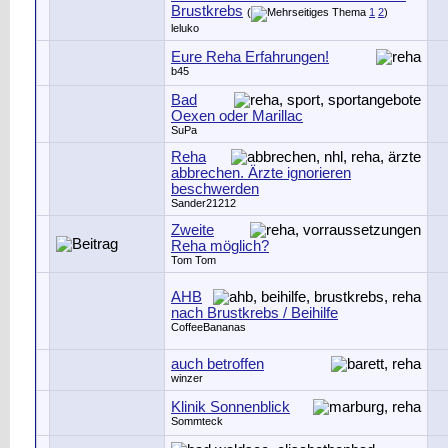
Brustkrebs
(
1
2
)
leluko
Eure Reha Erfahrungen!
b45
Bad
Oexen oder Marillac
SuPa
Reha
abbrechen. Ärzte ignorieren
beschwerden
Sander21212
Zweite
Reha möglich?
Tom Tom
AHB
nach Brustkrebs / Beihilfe
CoffeeBananas
auch betroffen
winzer
Klinik Sonnenblick
Sommteck