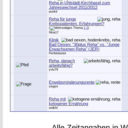
Reha in Uhlstädt-Kirchhasel zum
Jahreswechsel 2011/2012
punktl
Reha für junge
Krebspatienten. Erfahrungen?
(
1
2
)
Nina17
Klinik
Bad Oexen: "30plus Reha" vs. "Junge
Erwachsenen Reha" (JER)
Perfektionist
Reha, danach
arbeitsfähig?
yvlu79
Erwebsminderungsrente
singen
Reha mit
ketogener Ernährung
wolkhl
Alle Zeitangaben in W