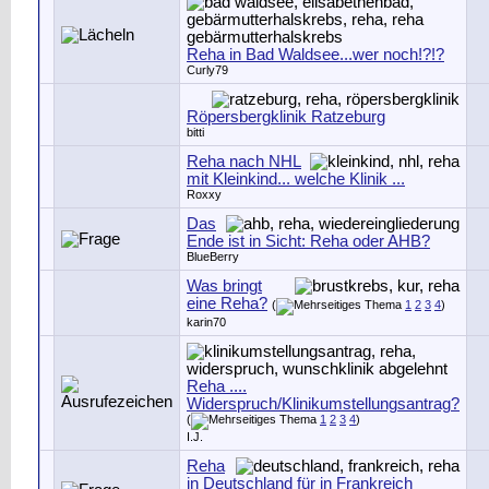
Reha in Bad Waldsee...wer noch!?!?
Curly79
Röpersbergklinik Ratzeburg
bitti
Reha nach NHL
mit Kleinkind... welche Klinik ...
Roxxy
Das
Ende ist in Sicht: Reha oder AHB?
BlueBerry
Was bringt
eine Reha?
(
1
2
3
4
)
karin70
Reha ....
Widerspruch/Klinikumstellungsantrag?
(
1
2
3
4
)
I.J.
Reha
in Deutschland für in Frankreich