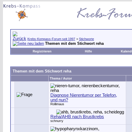
Krebs-Kompass-Forum seit 1997
>
Stichworte
Themen mit dem Stichwort
reha
Registrieren
Hilfe
Kalend
Themen mit dem Stichwort
reha
Thema / Autor
Diagnose Nierentumor per Telefon,
und nun?
Rollimaus
Reha/AHB nach Brustkrebs
schnurry