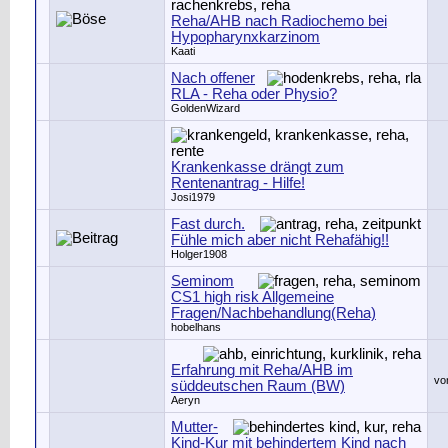
Reha/AHB nach Radiochemo bei
Hypopharynxkarzinom
Kaati
Nach offener
RLA - Reha oder Physio?
GoldenWizard
Krankenkasse drängt zum
Rentenantrag - Hilfe!
Josi1979
Fast durch.
Fühle mich aber nicht Rehafähig!!
Holger1908
Seminom
CS1 high risk Allgemeine
Fragen/Nachbehandlung(Reha)
hobelhans
Erfahrung mit Reha/AHB im
vo
süddeutschen Raum (BW)
Aeryn
Mutter-
Kind-Kur mit behindertem Kind nach