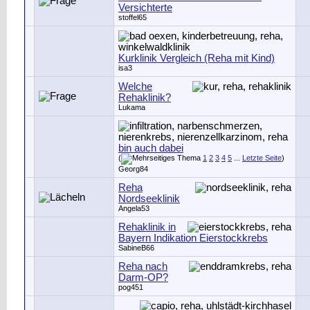
Versichterte
stoffel65
Kurklinik Vergleich (Reha mit Kind)
isa3
Welche
Rehaklinik?
Lukama
bin auch dabei
(
1
2
3
4
5
...
Letzte Seite
)
Georg84
Reha
Nordseeklinik
Angela53
Rehaklinik in
Bayern Indikation Eierstockkrebs
SabineB66
Reha nach
Darm-OP?
pog451