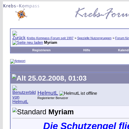
Krebs-Kompass-Forum seit 1997
>
Spezielle Nutzergruppen
>
Forum für
Myriam
Registrieren
Hilfe
Kalend
25.02.2008, 01:03
HelmutL
Registrierter Benutzer
Myriam
Die Schutzengel f